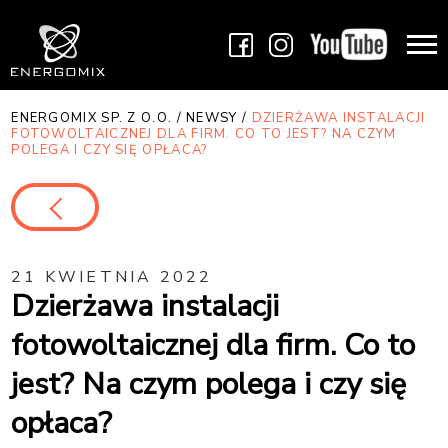
ENERGOMIX SP. Z O.O.
/
NEWSY
/
DZIERŻAWA INSTALACJI
FOTOWOLTAICZNEJ DLA FIRM. CO TO JEST? NA CZYM
POLEGA I CZY SIĘ OPŁACA?
21 KWIETNIA 2022
Dzierżawa instalacji
fotowoltaicznej dla firm. Co to
jest? Na czym polega i czy się
opłaca?