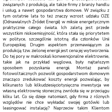
związanych z produkcją, ale także firmy z branży handlu
i usług, a nawet gospodarstwa domowe. W związku z
tym ostatnie lata to też znaczy wzrost udziału OZE
(Odnawialnych Źródeł Energii) w miksie energetycznym
praktycznie całego świata. Ich zaletą jest przede
wszystkim niskoemisyjność, która stała się priorytetem
w polityce, szczególnie istotną dla członków Unii
Europejskiej. Drugim aspektem przemawiającym za
produkcją tzw. zielonej energii jest cena jej wytworzenia.
Do tej pory w makroskali konwencjonalne elektrownie,
takie jak na przykład węglowa, były najtańszym
sposobem pozyskania energii. Montaż paneli
fotowoltaicznych pozwolił gospodarstwom domowym
znacząco zredukować koszty energii pozwalając, by
kilkunasto lub kilkudziesięciotysięczna inwestycja we
własną elektrownię słoneczną zwróciła się w przeciągu
kilku lat. Co się dzieje natomiast, gdy firma z różnych
względów nie chce wykładać swojej gotówki lub
leasingować instalację? Naprzeciw takim Klientom