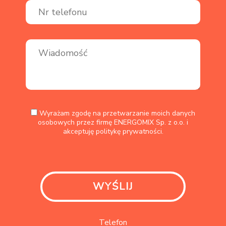
Wyrażam zgodę na przetwarzanie moich danych
osobowych przez firmę ENERGOMIX Sp. z o.o. i
akceptuję
politykę prywatności.
Telefon