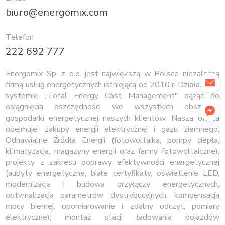
biuro@energomix.com
Telefon
222 692 777
Energomix Sp. z o.o. jest największą w Polsce niezależną
firmą usług energetycznych istniejącą od 2010 r. Działamy w
systemie „Total Energy Cost Management" dążąc do
osiągnięcia oszczędności we wszystkich obszarach
gospodarki energetycznej naszych klientów. Nasza oferta
obejmuje: zakupy energii elektrycznej i gazu ziemnego;
Odnawialne Źródła Energii (fotowoltaika, pompy ciepła,
klimatyzacja, magazyny energii oraz farmy fotowoltaiczne);
projekty z zakresu poprawy efektywności energetycznej
(audyty energetyczne, białe certyfikaty, oświetlenie LED,
modernizacja i budowa przyłączy energetycznych,
optymalizacja parametrów dystrybucyjnych, kompensacja
mocy biernej, opomiarowanie i zdalny odczyt, pomiary
elektryczne); montaż stacji ładowania pojazdów